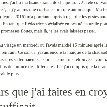
nes, j'ai bu ma tisane drainante chaque soir. J'ai été conva
gères', et j'y ai mis une confiance presque automatique. Ma 
(depuis 2016) m'a pourtant appris à regarder les gestes aut
. En tant que Rédactrice spécialisée en beauté naturelle p
s promesses floues, mais là, je les avais laissées passer.
au visage un mercredi où j'avais marché 15 minutes après le
 rentrant. Ce soir-là, j'avais encore la marque de la chaussett
ssures se fermaient sans tirer. Je me suis retrouvée à compa
ns de journée très différentes. Là, j'ai compris que la tisane
ait le plus.
rs que j'ai faites en cr
suffisait