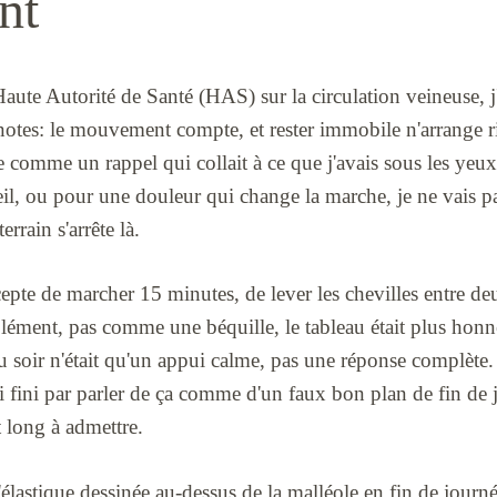
nt
Haute Autorité de Santé (HAS) sur la circulation veineuse, 
tes: le mouvement compte, et rester immobile n'arrange rie
 comme un rappel qui collait à ce que j'avais sous les ye
eil, ou pour une douleur qui change la marche, je ne vais pas
rrain s'arrête là.
pte de marcher 15 minutes, de lever les chevilles entre deux
ment, pas comme une béquille, le tableau était plus honnêt
du soir n'était qu'un appui calme, pas une réponse compl
'ai fini par parler de ça comme d'un faux bon plan de fin de 
t long à admettre.
'élastique dessinée au-dessus de la malléole en fin de journ