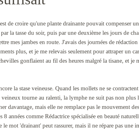
, c'est de croire qu'une plante drainante pouvait compenser u
 par la tasse du soir, puis par une deuxième les jours de cha
ettre mes jambes en route. J'avais des journées de rédaction o
oments plus, et je me relevais seulement pour attraper un c
evilles gonflaient au fil des heures malgré la tisane, et je 
core la stase veineuse. Quand les mollets ne se contractent
r veineux tourne au ralenti, la lymphe ne suit pas non plu
riner davantage, mais elle ne remplace pas le mouvement des
s 8 années comme Rédactrice spécialisée en beauté naturel
e le mot 'drainant' peut rassurer, mais il ne répare pas une 