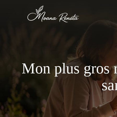
Aller
au
contenu
Mon plus gros r
sa