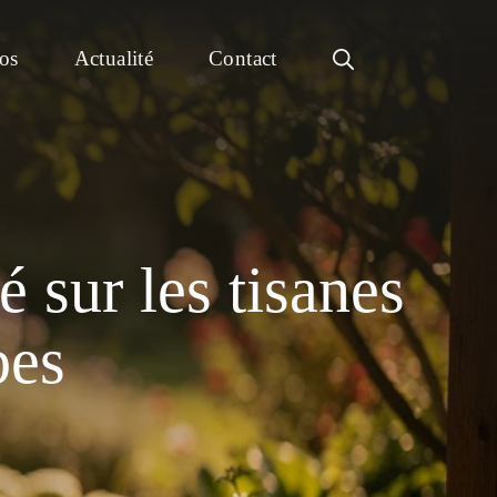
os
Actualité
Contact
 sur les tisanes
bes