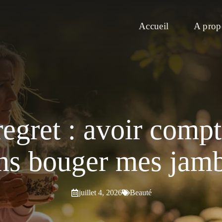
Accueil
A prop
egret : avoir compté
ns bouger mes jam
juillet 4, 2026
Beauté