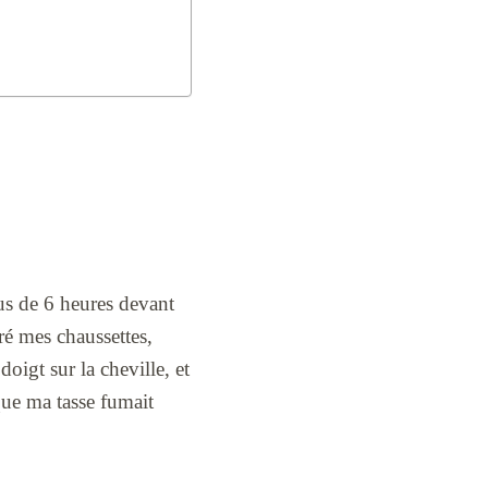
e
lus de 6 heures devant
iré mes chaussettes,
oigt sur la cheville, et
 que ma tasse fumait