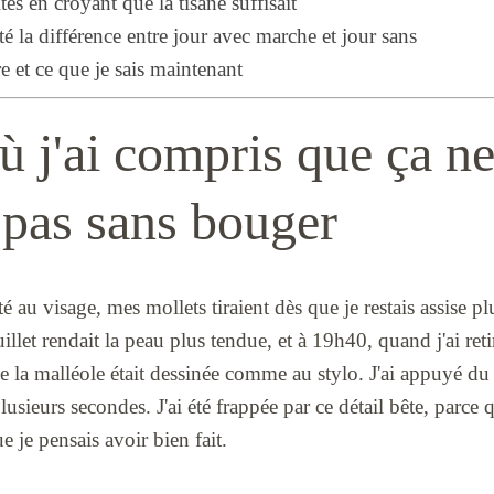
ites en croyant que la tisane suffisait
é la différence entre jour avec marche et jour sans
re et ce que je sais maintenant
ù j'ai compris que ça n
 pas sans bouger
é au visage, mes mollets tiraient dès que je restais assise p
uillet rendait la peau plus tendue, et à 19h40, quand j'ai ret
e la malléole était dessinée comme au stylo. J'ai appuyé du d
 plusieurs secondes. J'ai été frappée par ce détail bête, parce
ue je pensais avoir bien fait.