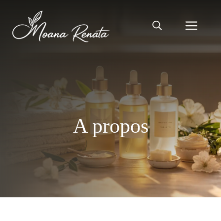
Aller
au
Men
contenu
A propos