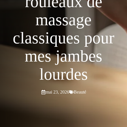
rouleaux de
massage
classiques pour
mes jambes
lourdes
mai 23, 2026
Beauté