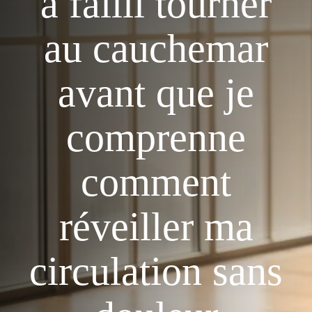
a failli tourner
au cauchemar
avant que je
comprenne
comment
réveiller ma
circulation sans