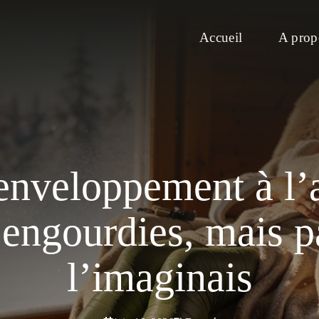
Accueil
A prop
enveloppement à l’a
engourdies, mais 
l’imaginais