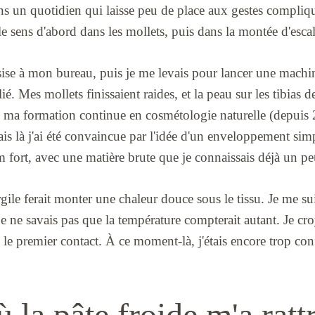
s un quotidien qui laisse peu de place aux gestes compli
le sens d'abord dans les mollets, puis dans la montée d'escal
sise à mon bureau, puis je me levais pour lancer une machin
é. Mes mollets finissaient raides, et la peau sur les tibias d
 ma formation continue en cosmétologie naturelle (depuis 
is là j'ai été convaincue par l'idée d'un enveloppement simp
m fort, avec une matière brute que je connaissais déjà un pe
argile ferait monter une chaleur douce sous le tissu. Je me s
 je ne savais pas que la température compterait autant. Je cr
 le premier contact. À ce moment-là, j'étais encore trop conf
ù la pâte froide m'a ratt