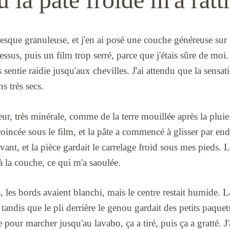
presque granuleuse, et j'en ai posé une couche généreuse sur 
ssus, puis un film trop serré, parce que j'étais sûre de moi.
 sentie raidie jusqu'aux chevilles. J'ai attendu que la sensat
ns très secs.
odeur, très minérale, comme de la terre mouillée après la plu
coincée sous le film, et la pâte a commencé à glisser par endr
vant, et la pièce gardait le carrelage froid sous mes pied
à la couche, ce qui m'a saoulée.
les bords avaient blanchi, mais le centre restait humide. La
tandis que le pli derrière le genou gardait des petits paquet
 pour marcher jusqu'au lavabo, ça a tiré, puis ça a gratté. J