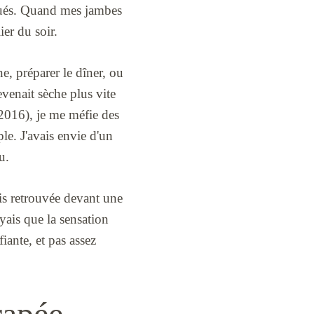
qués. Quand mes jambes
ier du soir.
e, préparer le dîner, ou
evenait sèche plus vite
2016), je me méfie des
le. J'avais envie d'un
u.
uis retrouvée devant une
oyais que la sensation
iante, et pas assez
rapée