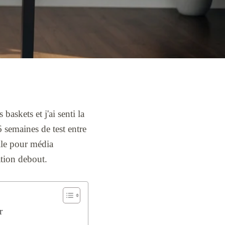
askets et j'ai senti la
 semaines de test entre
lle pour média
ation debout.
r