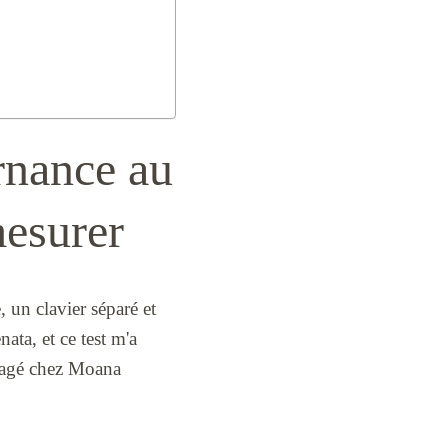
rnance au
mesurer
, un clavier séparé et
ata, et ce test m'a
rtagé chez Moana