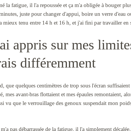
é la fatigue, il l'a repoussée et ça m'a obligée à bouger plu
minutes, juste pour changer d'appui, boire un verre d'eau o
 mieux tenu entre 14 h et 16 h, et j'ai fini par travailler en
ai appris sur mes limite
rais différemment
rd, que quelques centimètres de trop sous l'écran suffisaient
cé, mes avant-bras flottaient et mes épaules remontaient, alo
 aussi vu que le verrouillage des genoux suspendait mon poids 
e m'a pas débarrassée de la fatigue, il l'a simplement décalé