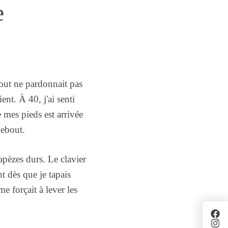
e
bout ne pardonnait pas
nt. À 40, j'ai senti
e mes pieds est arrivée
debout.
trapèzes durs. Le clavier
t dès que je tapais
me forçait à lever les