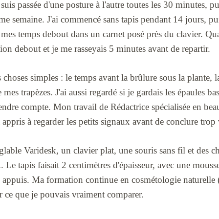
suis passée d'une posture à l'autre toutes les 30 minutes, pu
ème semaine. J'ai commencé sans tapis pendant 14 jours, puis 
oté mes temps debout dans un carnet posé près du clavier. Qua
ssion debout et je me rasseyais 5 minutes avant de repartir.
s choses simples : le temps avant la brûlure sous la plante, l
e mes trapèzes. J'ai aussi regardé si je gardais les épaules bas
endre compte. Mon travail de Rédactrice spécialisée en beau
ppris à regarder les petits signaux avant de conclure trop 
églable Varidesk, un clavier plat, une souris sans fil et des c
t. Le tapis faisait 2 centimètres d'épaisseur, avec une mouss
 appuis. Ma formation continue en cosmétologie naturelle
ter ce que je pouvais vraiment comparer.