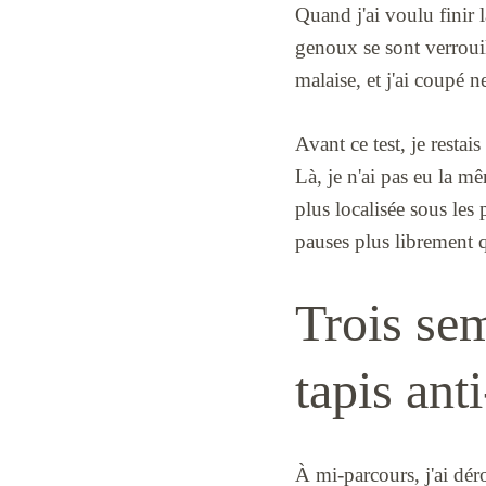
Quand j'ai voulu finir l
genoux se sont verrouil
malaise, et j'ai coupé ne
Avant ce test, je restai
Là, je n'ai pas eu la 
plus localisée sous les
pauses plus librement 
Trois sem
tapis ant
À mi-parcours, j'ai dér