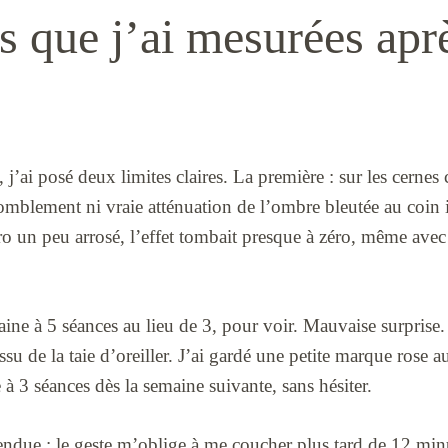
es que j’ai mesurées apr
’ai posé deux limites claires. La première : sur les cernes c
omblement ni vraie atténuation de l’ombre bleutée au coin 
ro un peu arrosé, l’effet tombait presque à zéro, même avec
aine à 5 séances au lieu de 3, pour voir. Mauvaise surprise. 
issu de la taie d’oreiller. J’ai gardé une petite marque rose
 à 3 séances dès la semaine suivante, sans hésiter.
tendue : le geste m’oblige à me coucher plus tard de 12 m