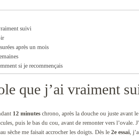
vraiment suivi
ir
esurées après un mois
semaines
éremment si je recommençais
ole que j’ai vraiment su
endant
12 minutes
chrono, après la douche ou juste avant le 
ules, puis le bas du cou, avant de remonter vers l’ovale. J
au sèche me faisait accrocher les doigts. Dès le
2e essai
, j’