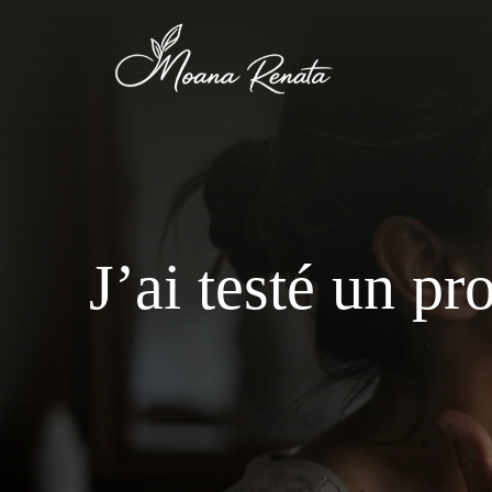
Aller
au
contenu
J’ai testé un p