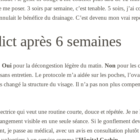
e me poser. 3 soirs par semaine, c’est tenable. 5 soirs, j’a
nulait le bénéfice du drainage. C’est devenu mon vrai repè
ict après 6 semaines
.
Oui
pour la décongestion légère du matin.
Non
pour les 
sans entretien. Le protocole m’a aidée sur les poches, l’oval
as changé la structure du visage. Il n’a pas non plus compen
ctrice qui veut une routine courte, douce et répétée. Je ne l
angement visible en une seule séance. Si le gonflement dev
t, je passe au médical, avec un avis en consultation plutô
 volontiers à un service comme l’
Hôpital Cochin
.