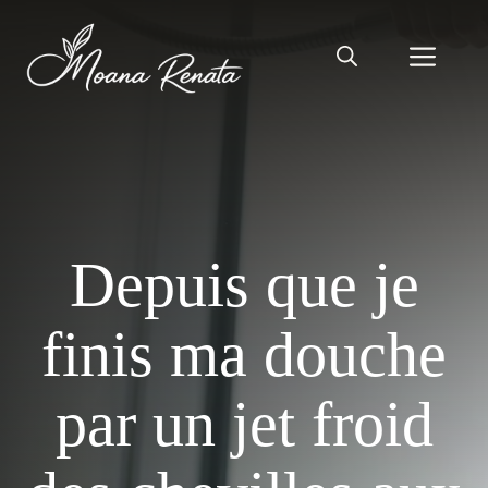
Aller
au
Men
contenu
Depuis que je
finis ma douche
par un jet froid